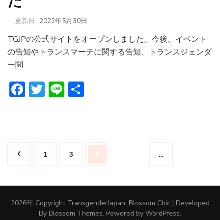
た
更新日:
2022年5月30日
TGJPの公式サイトをオープンしました。今後、イベント
の告知やトランスマーチに関する告知、トランスジェンダ
ー関 …
Facebook
Twitter
Line
共
有
投
固
固
固
1
3
4
…
稿
の
定
定
定
ペ
ー
ペ
ペ
ペ
2026年 Copyright
TransgenderJapan
.
Blossom Chic | Developed
ジ
By
Blossom Themes
. Powered by
WordPress
.