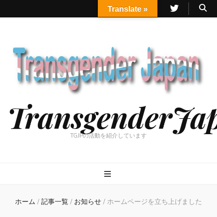
Translate »
TransgenderJa
TGJPの活動を紹介しています
ホーム
/
記事一覧
/
お知らせ
/
ホームページを立ち上げました