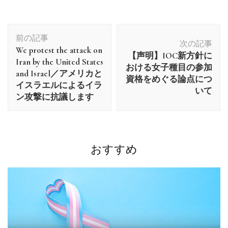
投
前の記事
稿
次の記事
We protest the attack on
ナ
【声明】IOC新方針に
Iran by the United States
ビ
おける女子種目の参加
and Israel／アメリカと
資格をめぐる論点につ
ゲ
イスラエルによるイラ
いて
ー
ン攻撃に抗議します
シ
ョ
ン
おすすめ