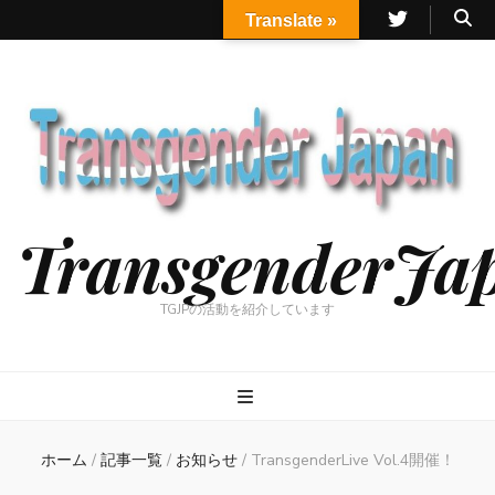
Translate »
TransgenderJa
TGJPの活動を紹介しています
ホーム
/
記事一覧
/
お知らせ
/
TransgenderLive Vol.4開催！