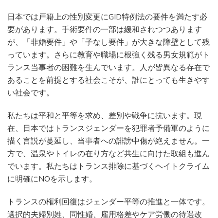
日本では戸籍上の性別変更にGID特例法の要件を満たす必
要があります。手術要件の一部は緩和されつつあります
が、「非婚要件」や「子なし要件」が大きな障壁として残
っています。さらに教育や職場に根強く残る男女規範がト
ランス当事者の困難を生んでいます。人が皆異なる存在で
あることを前提とする社会こそが、誰にとっても生きやす
い社会です。
私たちは平和と平等を求め、差別や戦争に抗います。現
在、日本ではトランスジェンダーを犯罪者予備軍のように
描く言説が蔓延し、当事者への誹謗中傷が絶えません。一
方で、温泉やトイレの在り方など共生に向けた取組も進ん
でいます。私たちはトランス排除に基づくヘイトクライム
に明確にNOを示します。
トランスの権利回復はジェンダー平等の推進と一体です。
選択的夫婦別姓、同性婚、雇用格差やケア労働の待遇改