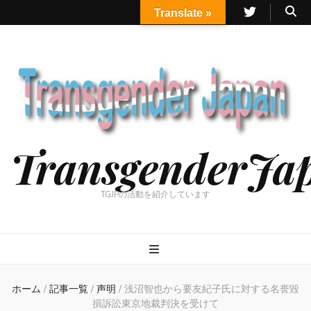
Translate »
TransgenderJa
TGJPの活動を紹介しています
ホーム
/
記事一覧
/
声明
/
浅沼智也から要友紀子氏に対する名誉毀
損訴訟東京地裁判決を受けて