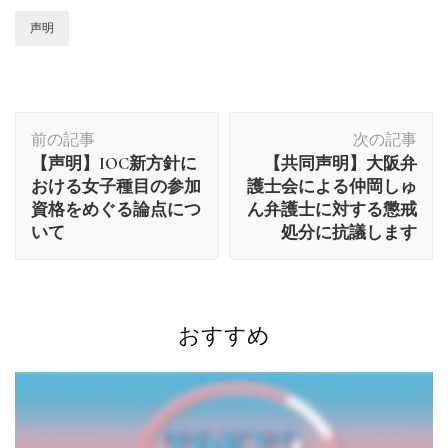
有
声明
投
前の記事
次の記事
稿
【声明】IOC新方針に
【共同声明】大阪弁
ナ
おける女子種目の参加
護士会による仲岡しゅ
ビ
資格をめぐる論点につ
ん弁護士に対する懲戒
ゲ
いて
処分に抗議します
ー
シ
ョ
ン
おすすめ