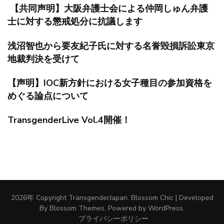
【共同声明】大阪弁護士会による仲岡しゅん弁護
士に対する懲戒処分に抗議します
浅沼智也から要友紀子氏に対する名誉毀損訴訟東京
地裁判決を受けて
【声明】IOC新方針における女子種目の参加資格を
めぐる論点について
TransgenderLive Vol.4開催！
2026年 Copyright
TransgenderJapan
.
Blossom Chic | Developed
By
Blossom Themes
. Powered by
WordPress
.
プライバシーポリシー