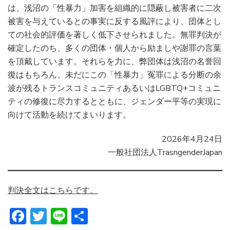
は、浅沼の「性暴力」加害を組織的に隠蔽し被害者に二次
被害を与えているとの事実に反する風評により、団体とし
ての社会的評価を著しく低下させられました。無罪判決が
確定したのち、多くの団体・個人から励ましや謝罪の言葉
を頂戴しています。それらを力に、弊団体は浅沼の名誉回
復はもちろん、未だにこの「性暴力」冤罪による分断の余
波が残るトランスコミュニティあるいはLGBTQ+コミュニ
ティの修復に尽力するとともに、ジェンダー平等の実現に
向けて活動を続けてまいります。
2026年4月24日
一般社団法人TrasngenderJapan
判決全文はこちらです。
Facebook
Twitter
Line
共