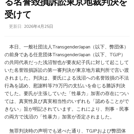
る名誉毀損訴訟東京地裁判決を
受けて
更新日:
2026年4月25日
本日、一般社団法人TransgenderJapan（以下、弊団体）
の前身である任意団体TransgenderJapan（以下、TGJP）
の共同代表だった浅沼智也が要友紀子氏に対して起こして
いた名誉毀損訴訟の第一審判決が東京地方裁判所で言い渡
されました。判決は、要氏による浅沼への名誉毀損の不法
行為を認め、慰謝料等79万円の支払いを命じる勝訴判決
でした。要氏が主張していた「性暴力」加害の存在につい
ては、真実性及び真実相当性のいずれも「認めることがで
きない」旨が明記されています。これにより、刑事・民事
の両方で浅沼の「性暴力」加害が否定されました。
無罪判決時の声明でも述べた通り、TGJPおよび弊団体