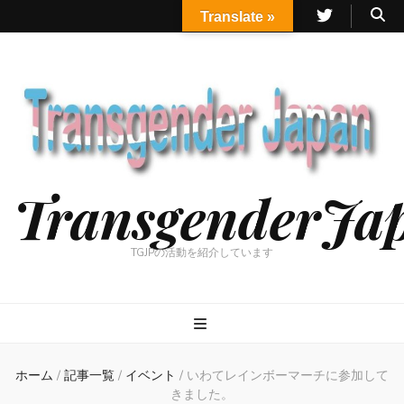
Translate »
TransgenderJa
TGJPの活動を紹介しています
ホーム
/
記事一覧
/
イベント
/
いわてレインボーマーチに参加して
きました。