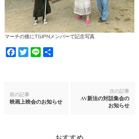
マーチの後にTGJPNメンバーで記念写真
Facebook
Twitter
Line
共
有
投
次の記事
稿
前の記事
AV新法の対話集会の
ナ
映画上映会のお知らせ
お知らせ
ビ
ゲ
ー
シ
おすすめ