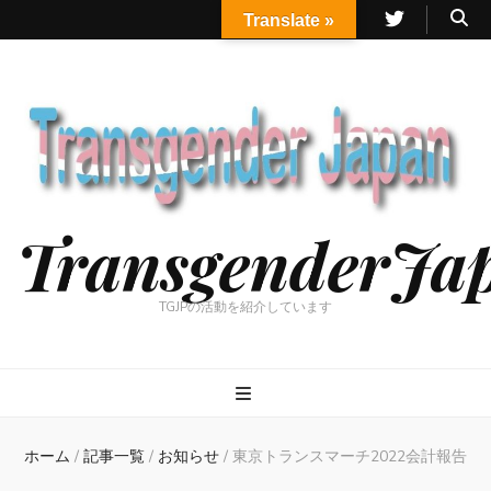
Translate »
TransgenderJa
TGJPの活動を紹介しています
ホーム
/
記事一覧
/
お知らせ
/
東京トランスマーチ2022会計報告