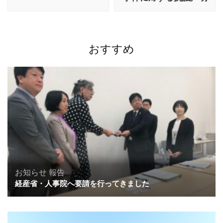
ゲ
ー
シ
ョ
おすすめ
ン
お知らせ
報告
経産省・人事院へ要請を行ってきました