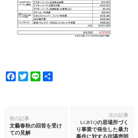
Facebook
Twitter
Line
共
有
投
次の記事
稿
前の記事
LGBTQの居場所づく
ナ
文藝春秋の回答を受け
り事業で発生した暴力
ビ
ての見解
事件に対する抗議声明