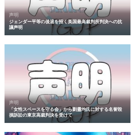
声明
ジェンダー平等の後退を招く英国最高裁判所判決への抗
議声明
声明
「女性スペースを守る会」から劉靈均氏に対する名誉毀
損訴訟の東京高裁判決を受けて