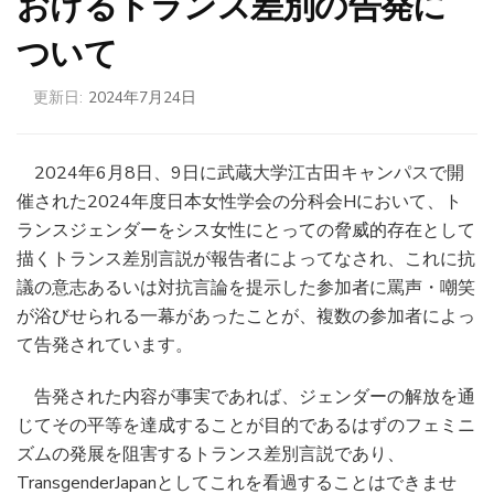
おけるトランス差別の告発に
ついて
更新日:
2024年7月24日
2024年6月8日、9日に武蔵大学江古田キャンパスで開
催された2024年度日本女性学会の分科会Hにおいて、ト
ランスジェンダーをシス女性にとっての脅威的存在として
描くトランス差別言説が報告者によってなされ、これに抗
議の意志あるいは対抗言論を提示した参加者に罵声・嘲笑
が浴びせられる一幕があったことが、複数の参加者によっ
て告発されています。
告発された内容が事実であれば、ジェンダーの解放を通
じてその平等を達成することが目的であるはずのフェミニ
ズムの発展を阻害するトランス差別言説であり、
TransgenderJapanとしてこれを看過することはできませ