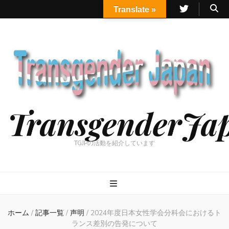
Translate »
TransgenderJa
TGJPの活動を紹介しています
ホーム
/
記事一覧
/
声明
/
2024年度日本女性学会分科会におけるト
ランス差別の告発について