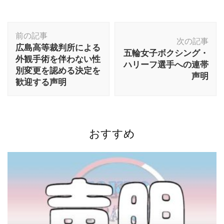
投
前の記事
稿
次の記事
広島高等裁判所による
ナ
五輪女子ボクシング・
外観手術を伴わない性
ビ
ハリーフ選手への連帯
別変更を認める決定を
声明
ゲ
歓迎する声明
ー
シ
ョ
ン
おすすめ